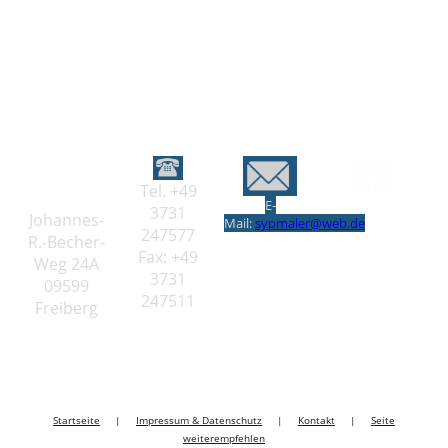
Tel. +49
E-
3731
Johannes-
Mail:
sypmaler@web.de
247577
R.-Becher-
Fax: +49
Weg 24A
3731
09599
247511
Freiberg
Startseite
|
Impressum & Datenschutz
|
Kontakt
|
Seite
weiterempfehlen